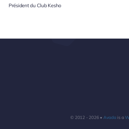
Président du Club Kesho
© 2012 - 2026 •
Avada
is a
W