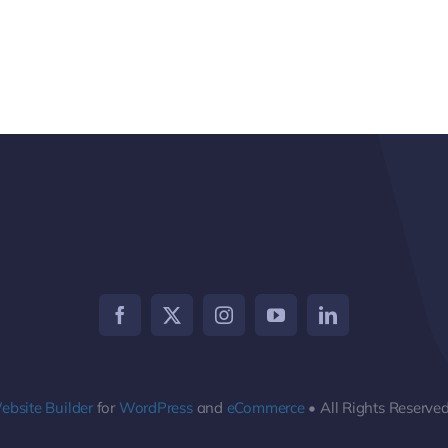
ebsite Builder
for
WordPress
and
eCommerce
• All Rights Reserve