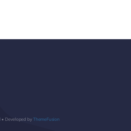
d • Developed by
ThemeFusion