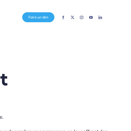
Faire un don
t
e.