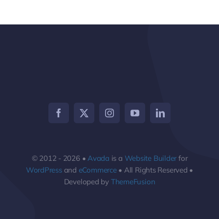
© 2012 - 2026 •
Avada
is a
Website Builder
for
WordPress
and
eCommerce
• All Rights Reserved •
Developed by
ThemeFusion